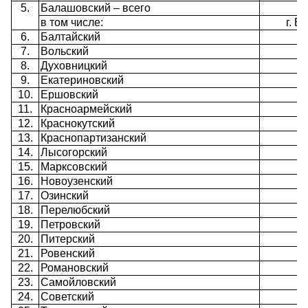
5.
Балашовский – всего
в том числе:
г. 
6.
Балтайский
7.
Вольский
8.
Духовницкий
9.
Екатериновский
10.
Ершовский
11.
Красноармейский
12.
Краснокутский
13.
Краснопартизанский
14.
Лысогорский
15.
Марксовский
16.
Новоузенский
17.
Озинский
18.
Перелюбский
19.
Петровский
20.
Питерский
21.
Ровенский
22.
Романовский
23.
Самойловский
24.
Советский