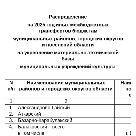
Распределение
на 2025 год иных межбюджетных
трансфертов бюджетам
муниципальных районов, городских округов
и поселений области
на укрепление материально-технической
базы
муниципальных учреждений культуры
N
Наименование муниципальных
Наиме
п/п
районов и городских округов области
пос
об
1
2
1.
Александрово-Гайский
2.
Аткарский
3.
Базарно-Карабулакский
4.
Балаковский – всего
в том числе:
г. Б